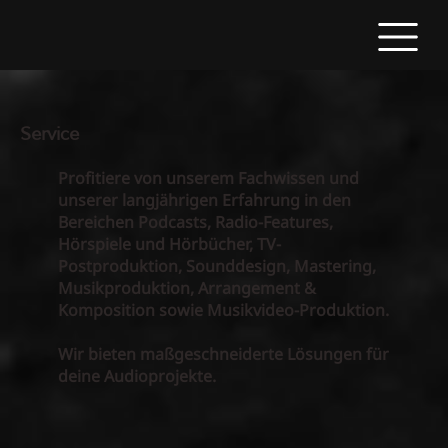
Service
Profitiere von unserem Fachwissen und
unserer langjährigen Erfahrung in den
Bereichen Podcasts, Radio-Features,
Hörspiele und Hörbücher, TV-
Postproduktion, Sounddesign, Mastering,
Musikproduktion, Arrangement &
Komposition sowie Musikvideo-Produktion.
Wir bieten maßgeschneiderte Lösungen für
deine Audioprojekte.