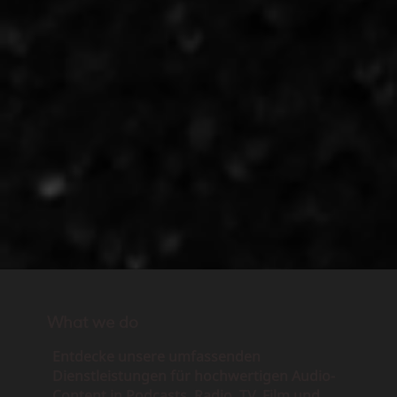
What we do
Entdecke unsere umfassenden
Dienstleistungen für hochwertigen Audio-
Content in Podcasts, Radio, TV, Film und