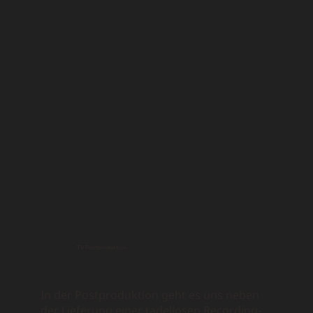
TV Postproduktion
In der Postproduktion geht es uns neben
der Lieferung einer tadellosen Recording-