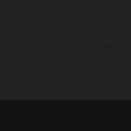
Ob spannender Doku-Thriller wie „Die
Stammheim Bänder“ und „Escobar, das
Kartell“, oder eine History-Drama-Serie wie
„Gummersbach, Glaube, Hoffnung, Liebe“ –
die von uns betreuten Produktionen
erreichen oft eine erhöhte Aufmerksamkeit
und werden durch Auszeichnungen
(Deutscher Hörbuchpreis) oder
Nominierungen (Feature des Monats)
gewürdigt.