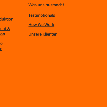
Was uns ausmacht
Testimotionals
duktion
How We Work
ent &
ion
Unsere Klienten
eo
on