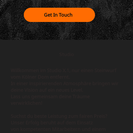
Get In Touch
Studio
Willkommen im Studio X.1, nur einen Steinwurf
vom Kölner Dom entfernt.
In einer inspirierenden Atmosphäre bringen wir
deine Vision auf ein neues Level.
Lass uns gemeinsam deine Träume
verwirklichen!
Suchst du beste Leistung zum fairen Preis?
Unser Erfolg beruht auf dem Einsatz
von kompetenten Mitarbeitern und einem