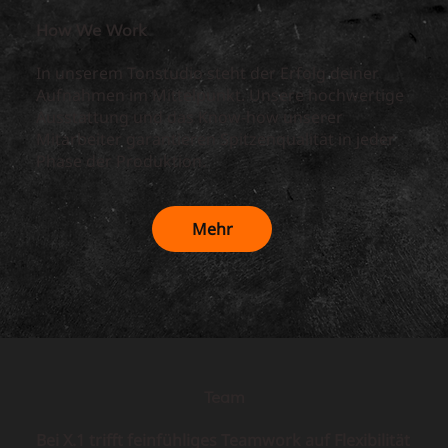
How We Work
In unserem Tonstudio steht der Erfolg deiner
Aufnahmen im Mittelpunkt. Unsere hochwertige
Ausstattung und das Know-how unserer
Mitarbeiter garantieren Spitzenqualität in jeder
Phase der Produktion.
Mehr
Team
Bei X.1 trifft feinfühliges Teamwork auf Flexibilität