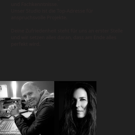
und Fachkenntnisse.
Unser Studio ist die Top-Adresse für
anspruchsvolle Projekte.
Deine Zufriedenheit steht für uns an erster Stelle
und wir setzen alles daran, dass am Ende alles
perfekt wird.