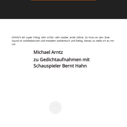
Wirklich ein super Klang, sehr schön, sehr sauber, erste Sahne. So muss es sein. Euer
Sound ist wohlbalanciert und trotzdem authentisch und farbig. Genau so stelle ich es mir
vor.
Michael Arntz
zu Gedichtaufnahmen mit
Schauspieler Bernt Hahn