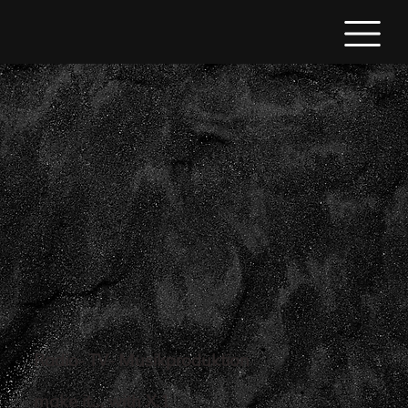
Radio- TV- Musikproduktion
make it… with X.1