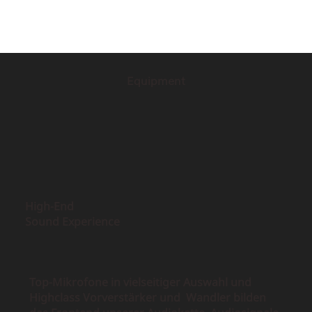
Equipment
High-End
Sound Experience
Top-Mikrofone in vielseitiger Auswahl und
Highclass Vorverstärker und Wandler bilden